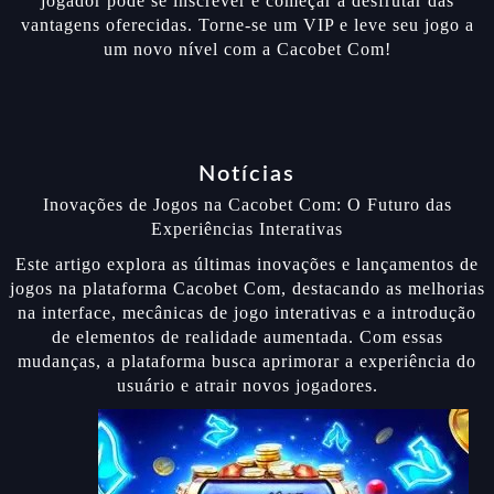
jogador pode se inscrever e começar a desfrutar das
vantagens oferecidas. Torne-se um VIP e leve seu jogo a
um novo nível com a Cacobet Com!
Notícias
Inovações de Jogos na Cacobet Com: O Futuro das
Experiências Interativas
Este artigo explora as últimas inovações e lançamentos de
jogos na plataforma Cacobet Com, destacando as melhorias
na interface, mecânicas de jogo interativas e a introdução
de elementos de realidade aumentada. Com essas
mudanças, a plataforma busca aprimorar a experiência do
usuário e atrair novos jogadores.