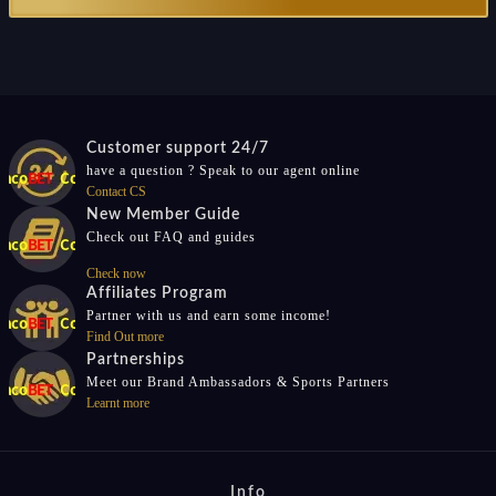
Customer support 24/7
have a question ? Speak to our agent online
Contact CS
New Member Guide
Check out FAQ and guides
Check now
Affiliates Program
Partner with us and earn some income!
Find Out more
Partnerships
Meet our Brand Ambassadors & Sports Partners
Learnt more
Info