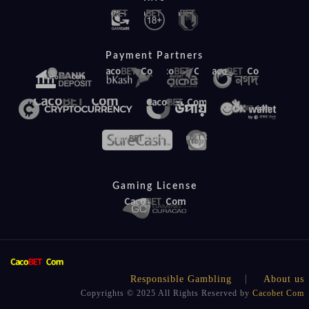
Payment Partners
Gaming License
Responsible Gambling
About us
Copyrights © 2025 All Rights Reserved by
Cacobet Com