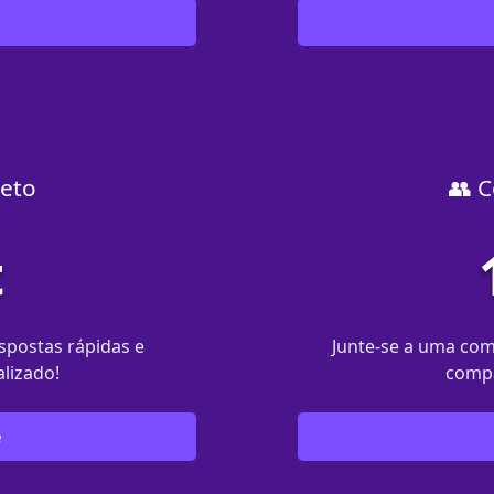
reto
👥 
t
espostas rápidas e
Junte-se a uma com
lizado!
compa
e