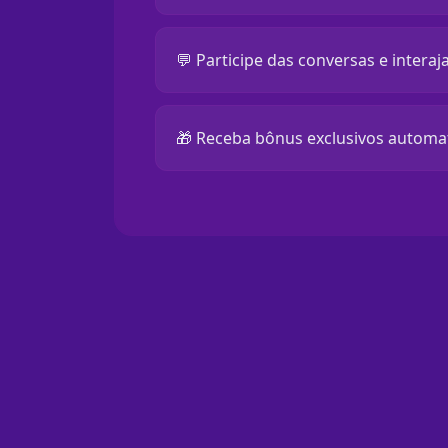
💬 Participe das conversas e interaj
🎁 Receba bônus exclusivos autom