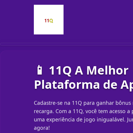
📱 11Q A Melhor
Plataforma de A
Cadastre-se na 11Q para ganhar bônus 
recarga. Com a 11Q, você tem acesso a 
uma experiência de jogo inigualável. J
agora!