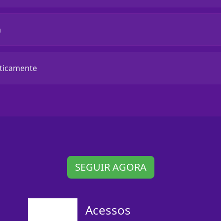
a
aticamente
SEGUIR AGORA
Acessos