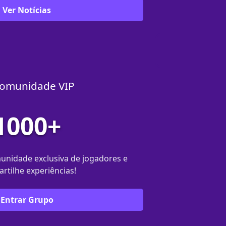
Ver Notícias
Comunidade VIP
1000+
unidade exclusiva de jogadores e
rtilhe experiências!
Entrar Grupo